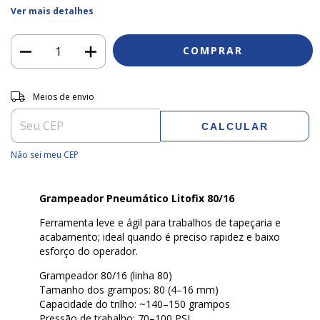
Ver mais detalhes
Entregas para o CEP:
ALTERAR CEP
Meios de envio
CALCULAR
Não sei meu CEP
Grampeador Pneumático Litofix 80/16
Ferramenta leve e ágil para trabalhos de tapeçaria e
acabamento; ideal quando é preciso rapidez e baixo
esforço do operador.
Grampeador 80/16 (linha 80)
Tamanho dos grampos: 80 (4–16 mm)
Capacidade do trilho: ~140–150 grampos
Pressão de trabalho: 70–100 PSI