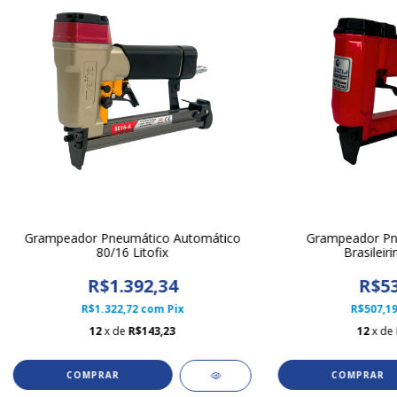
Grampeador Pneumático Automático
Grampeador Pn
80/16 Litofix
Brasileir
R$1.392,34
R$53
R$1.322,72
com
Pix
R$507,1
12
x de
R$143,23
12
x de