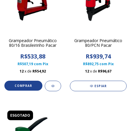
Grampeador Pneumático
Grampeador Pneumático
80/16 Brasileirinho Pacar
80/PCN Pacar
R$533,88
R$939,74
R$507,19
com
Pix
R$892,75
com
Pix
12
x de
R$54,92
12
x de
R$96,67
ESPIAR
ESGOTADO