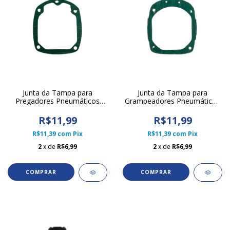
Junta da Tampa para
Junta da Tampa para
Pregadores Pneumáticos
Grampeadores Pneumáticos
Linha 55 e Linha 57
14/50, GS/50, 851, 951,
GSW38, 14/38
R$11,99
R$11,99
R$11,39
com
Pix
R$11,39
com
Pix
2
x de
R$6,99
2
x de
R$6,99