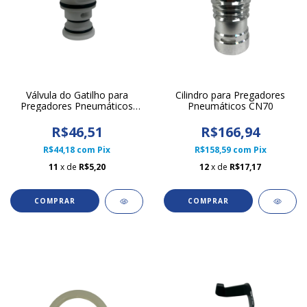
Válvula do Gatilho para
Cilindro para Pregadores
Pregadores Pneumáticos
Pneumáticos CN70
CN55 e CN70
R$46,51
R$166,94
R$44,18
com
Pix
R$158,59
com
Pix
11
x de
R$5,20
12
x de
R$17,17