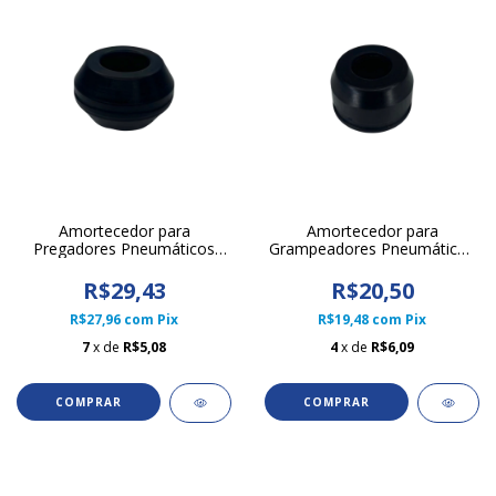
Amortecedor para
Amortecedor para
Pregadores Pneumáticos
Grampeadores Pneumáticos
Linha 55 e 57
14/50 e GS/50
R$29,43
R$20,50
R$27,96
com
Pix
R$19,48
com
Pix
7
x de
R$5,08
4
x de
R$6,09