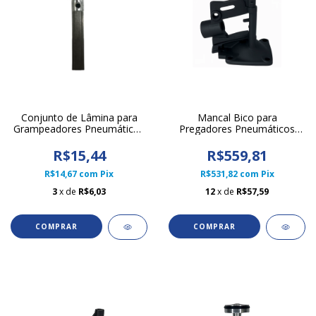
Conjunto de Lâmina para
Mancal Bico para
Grampeadores Pneumáticos
Pregadores Pneumáticos
80/16
CN70 Litofix
R$15,44
R$559,81
R$14,67
com
Pix
R$531,82
com
Pix
3
x de
R$6,03
12
x de
R$57,59