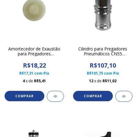
Amortecedor de Exaustão
Cilindro para Pregadores
para Pregadores
Pneumáticos CN55
Pneumáticos CN70 Litofix
Rongpeng
R$18,22
R$107,10
R$17,31
com
Pix
R$101,75
com
Pix
4
x de
R$5,41
12
x de
R$11,02