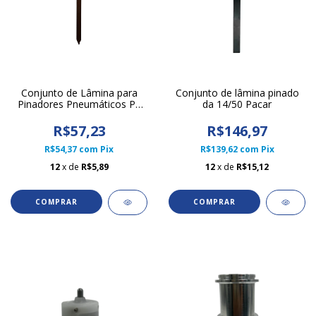
Conjunto de Lâmina para
Conjunto de lâmina pinado
Pinadores Pneumáticos Pi-
da 14/50 Pacar
PF/50 e MTX
R$57,23
R$146,97
R$54,37
com
Pix
R$139,62
com
Pix
12
x de
R$5,89
12
x de
R$15,12