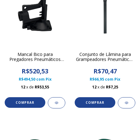
Mancal Bico para
Conjunto de Lâmina para
Pregadores Pneumáticos
Grampeadores Pneumáticos
CN55 Litofix
14/50 N851 Litofix
R$520,53
R$70,47
R$494,50
com
Pix
R$66,95
com
Pix
12
x de
R$53,55
12
x de
R$7,25