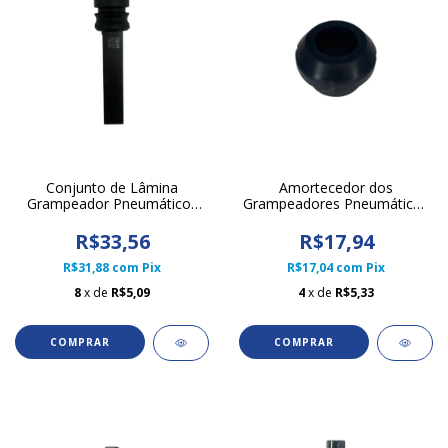
Conjunto de Lâmina
Amortecedor dos
Grampeador Pneumáticos
Grampeadores Pneumáticos
80/14 TG
14/50 e 14/50 851
R$33,56
R$17,94
R$31,88
com
Pix
R$17,04
com
Pix
8
x de
R$5,09
4
x de
R$5,33