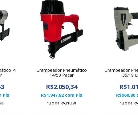
ático PI
Grampeador Pneumático
Grampeador Pn
r
14/50 Pacar
35/19 Li
53
R$2.050,34
R$1.01
m
Pix
R$1.947,82
com
Pix
R$960,80
98
12
x de
R$210,91
12
x de
R$