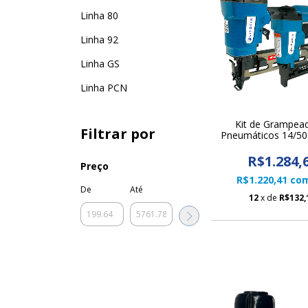
Linha 80
Linha 92
Linha GS
Linha PCN
Kit de Grampea
Filtrar por
Pneumáticos 14/50
Litofix
R$1.284,
Preço
R$1.220,41
co
De
Até
12
x de
R$132,