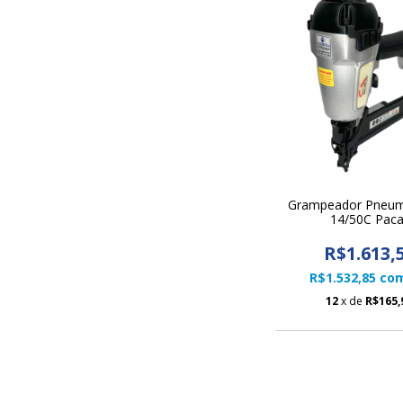
Grampeador Pneum
14/50C Paca
R$1.613,
R$1.532,85
co
12
x de
R$165,