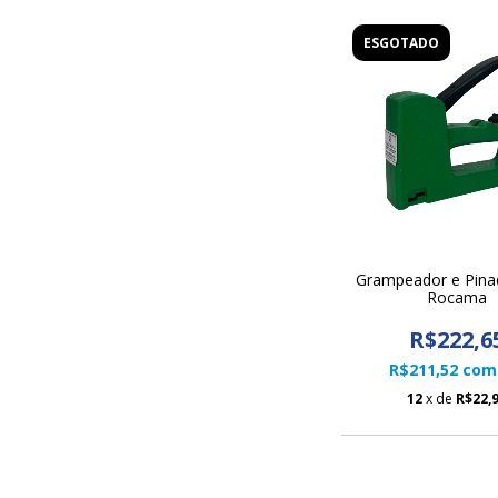
ESGOTADO
Grampeador e Pina
Rocama
R$222,6
R$211,52
com
12
x de
R$22,