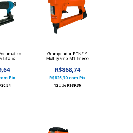
Pneumático
Grampeador PCN/19
 Litofix
Multigramp M1 Imeco
9,64
R$868,74
com
Pix
R$825,30
com
Pix
$20,54
12
x de
R$89,36