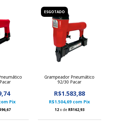
ESGOTADO
Pneumático
Grampeador Pneumático
Pacar
92/30 Pacar
9,74
R$1.583,88
com
Pix
R$1.504,69
com
Pix
$96,67
12
x de
R$162,93