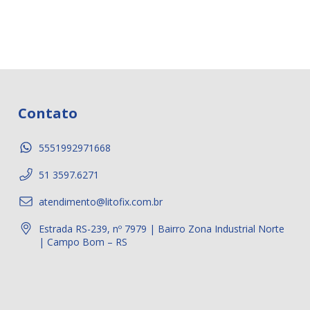
Contato
5551992971668
51 3597.6271
atendimento@litofix.com.br
Estrada RS-239, nº 7979 | Bairro Zona Industrial Norte
| Campo Bom – RS