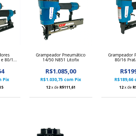
dores
Grampeador Pneumático
Grampeador 
 e 80/16
14/50 N851 Litofix
80/16 Prata
64
R$1.085,00
R$19
m
Pix
R$1.030,75
com
Pix
R$189,66
15
12
x de
R$111,61
12
x de
R