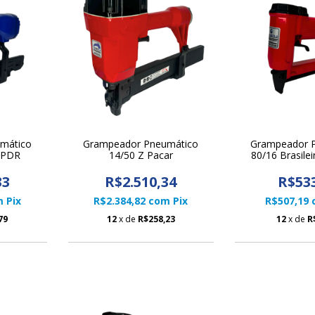
mático
Grampeador Pneumático
Grampeador 
 PDR
14/50 Z Pacar
80/16 Brasilei
33
R$2.510,34
R$53
m
Pix
R$2.384,82
com
Pix
R$507,19
79
12
x de
R$258,23
12
x de
R