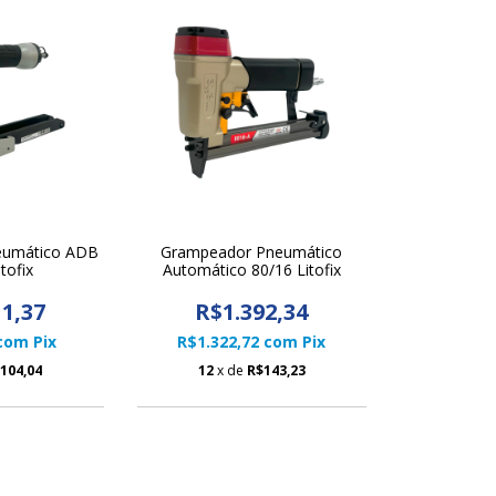
eumático ADB
Grampeador Pneumático
tofix
Automático 80/16 Litofix
1,37
R$1.392,34
com
Pix
R$1.322,72
com
Pix
104,04
12
x de
R$143,23