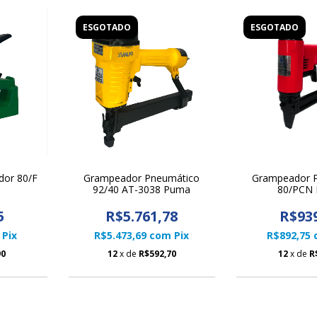
ESGOTADO
ESGOTADO
dor 80/F
Grampeador Pneumático
Grampeador 
92/40 AT-3038 Puma
80/PCN 
5
R$5.761,78
R$93
Pix
R$5.473,69
com
Pix
R$892,75
90
12
x de
R$592,70
12
x de
R