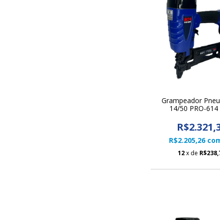
Grampeador Pneu
14/50 PRO-614
R$2.321,
R$2.205,26
co
12
x de
R$238,