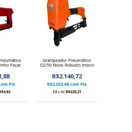
Pneumático
Grampeador Pneumático
rinho Pacar
GS/50 Novo Robusto Imeco
3,88
R$2.140,72
com
Pix
R$2.033,68
com
Pix
$54,92
12
x de
R$220,21