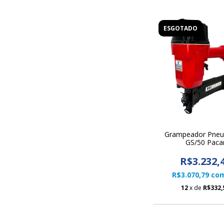
ESGOTADO
Grampeador Pneu
GS/50 Paca
R$3.232,
R$3.070,79
co
12
x de
R$332,