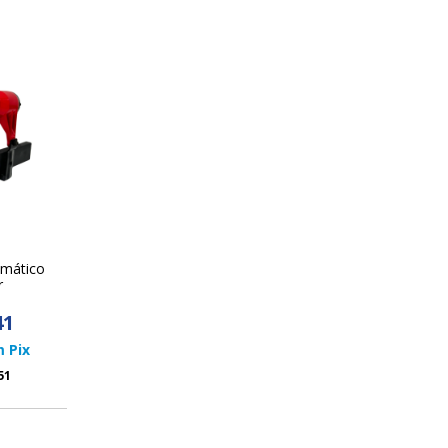
mático
r
41
m
Pix
51