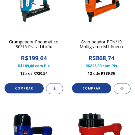
Grampeador Pneumático
Grampeador PCN/19
80/16 Prata Litofix
Multigramp M1 Imeco
R$199,64
R$868,74
R$189,66
com
Pix
R$825,30
com
Pix
12
x de
R$20,54
12
x de
R$89,36