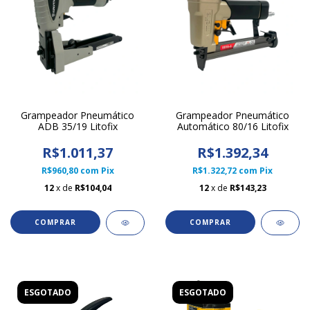
Grampeador Pneumático
Grampeador Pneumático
ADB 35/19 Litofix
Automático 80/16 Litofix
R$1.011,37
R$1.392,34
R$960,80
com
Pix
R$1.322,72
com
Pix
12
x de
R$104,04
12
x de
R$143,23
ESGOTADO
ESGOTADO