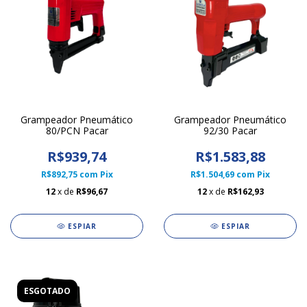
Grampeador Pneumático
Grampeador Pneumático
80/PCN Pacar
92/30 Pacar
R$939,74
R$1.583,88
R$892,75
com
Pix
R$1.504,69
com
Pix
12
x de
R$96,67
12
x de
R$162,93
ESPIAR
ESPIAR
ESGOTADO