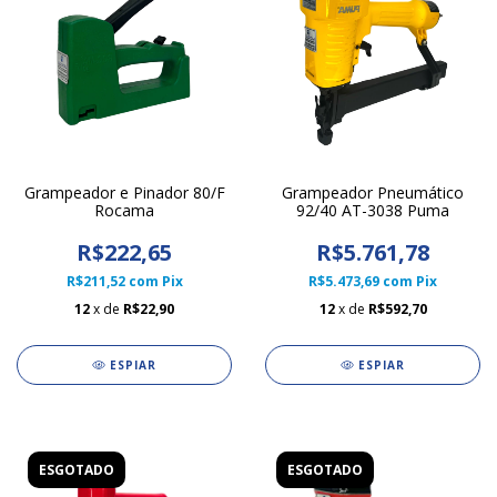
Grampeador e Pinador 80/F
Grampeador Pneumático
Rocama
92/40 AT-3038 Puma
R$222,65
R$5.761,78
R$211,52
com
Pix
R$5.473,69
com
Pix
12
x de
R$22,90
12
x de
R$592,70
ESPIAR
ESPIAR
ESGOTADO
ESGOTADO