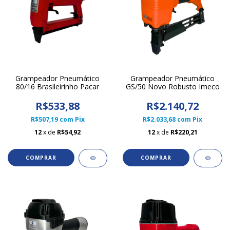
Grampeador Pneumático
Grampeador Pneumático
80/16 Brasileirinho Pacar
GS/50 Novo Robusto Imeco
R$533,88
R$2.140,72
R$507,19
com
Pix
R$2.033,68
com
Pix
12
x de
R$54,92
12
x de
R$220,21